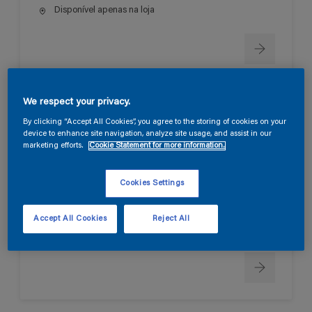
Disponível apenas na loja
We respect your privacy.
P-50 TINTA VINÍLICA
By clicking “Accept All Cookies”, you agree to the storing of cookies on your
device to enhance site navigation, analyze site usage, and assist in our
marketing efforts.
Cookie Statement for more information.
Grande brancura e elegância
Alto poder de cobertura
Cookies Settings
Sem marcas nem rebrilhos
Accept All Cookies
Reject All
Disponível apenas na loja