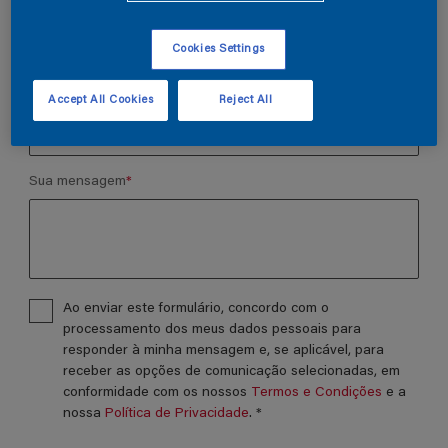
Número de telefone
Cookies Settings
Localização
Accept All Cookies
Reject All
Sua mensagem
*
Ao enviar este formulário, concordo com o
processamento dos meus dados pessoais para
responder à minha mensagem e, se aplicável, para
receber as opções de comunicação selecionadas, em
conformidade com os nossos
Termos e Condições
e a
nossa
Política de Privacidade
.
*