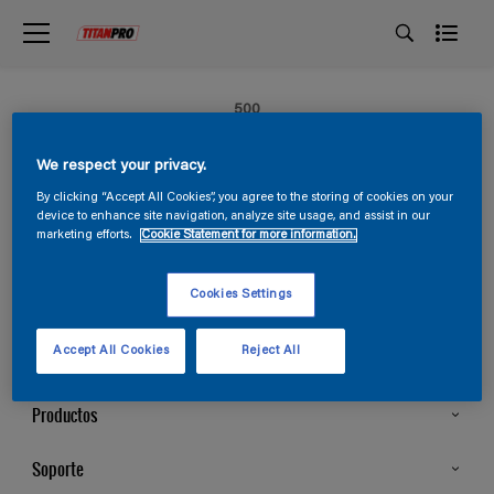
500
Erro do Servidor Interno
We respect your privacy.
By clicking “Accept All Cookies”, you agree to the storing of cookies on your
device to enhance site navigation, analyze site usage, and assist in our
marketing efforts.
Cookie Statement for more information.
Siga-nos TITANPRO
Cookies Settings
Accept All Cookies
Reject All
Productos
Todos os Produtos
Soporte
Cores