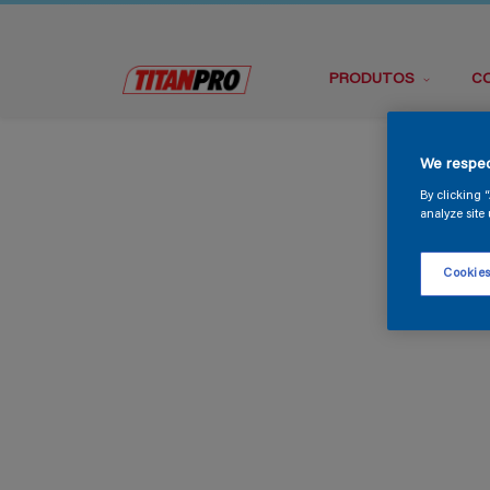
PRODUTOS
C
We respec
By clicking 
analyze site 
Cookies