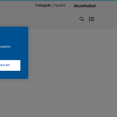
Português
Español
vigation,
ect All