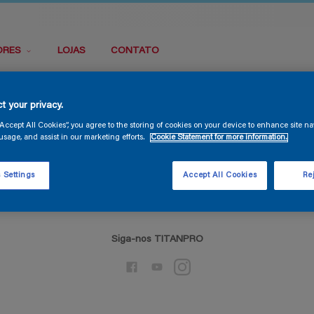
ORES
LOJAS
CONTATO
t your privacy.
500
“Accept All Cookies”, you agree to the storing of cookies on your device to enhance site na
usage, and assist in our marketing efforts.
Cookie Statement for more information.
Erro do Servidor Interno
 Settings
Accept All Cookies
Rej
Siga-nos TITANPRO