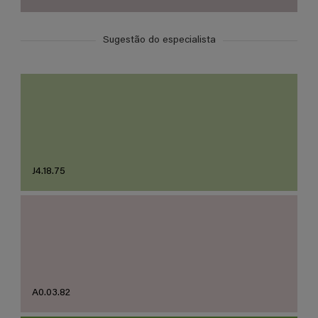
Sugestão do especialista
J4.18.75
A0.03.82