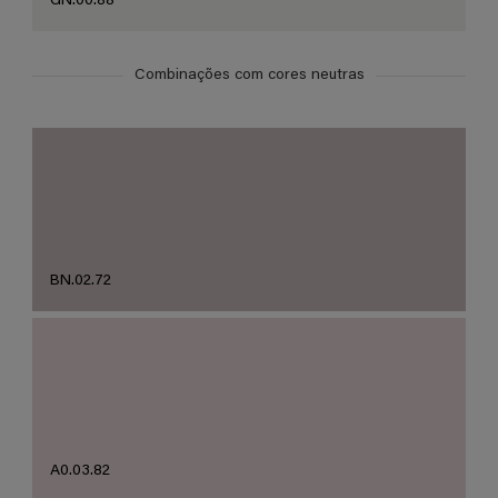
GN.00.88
Combinações com cores neutras
BN.02.72
A0.03.82