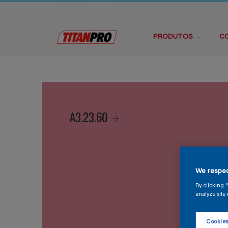
PRODUTOS
C
A3.23.60
We respec
By clicking 
analyze site 
Cookies