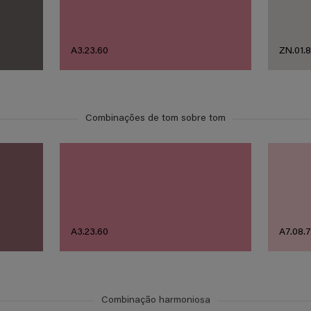
A3.23.60
ZN.01.8
Combinações de tom sobre tom
A3.23.60
A7.08.
Combinação harmoniosa