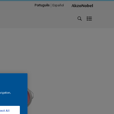
Português
Español
vigation,
ect All