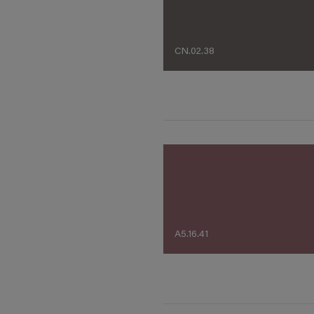
CN.02.38
A5.16.41