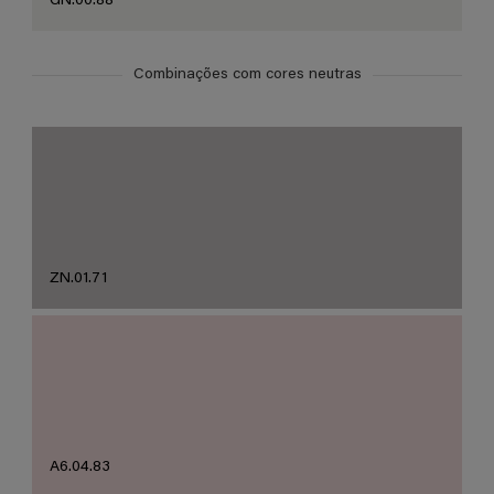
GN.00.88
Combinações com cores neutras
ZN.01.71
A6.04.83