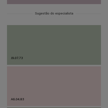
Sugestão do especialista
J9.07.73
A6.04.83