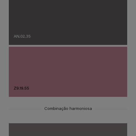
AN.02.35
Z9.19.55
Combinação harmoniosa