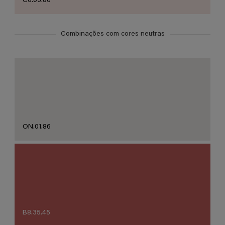
C0.03.86
Combinações com cores neutras
ON.01.86
B8.35.45