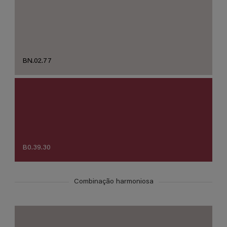
BN.02.77
B0.39.30
Combinação harmoniosa