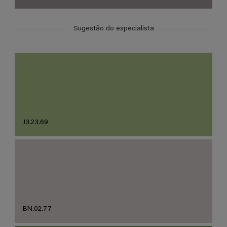
Sugestão do especialista
J3.23.69
BN.02.77