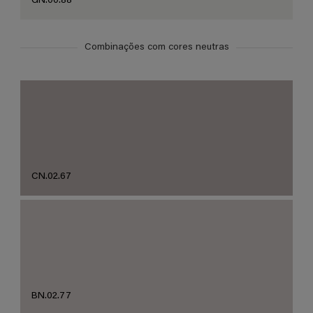
GN.00.88
Combinações com cores neutras
CN.02.67
BN.02.77