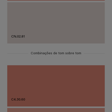
CN.02.81
Combinações de tom sobre tom
C4.30.60