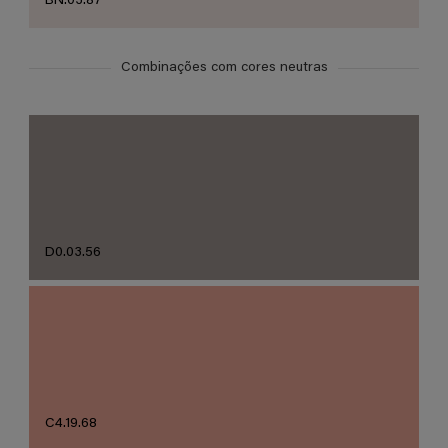
BN.03.87
Combinações com cores neutras
D0.03.56
C4.19.68