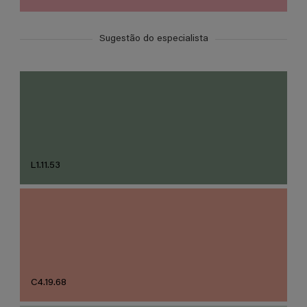
Sugestão do especialista
L1.11.53
C4.19.68