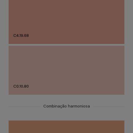
C4.19.68
C0.10.80
Combinação harmoniosa