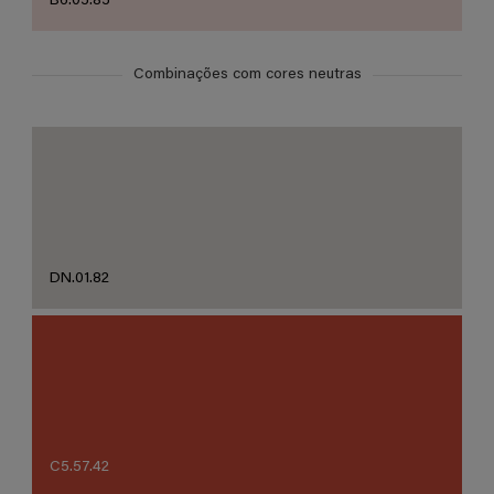
B6.05.85
Combinações com cores neutras
DN.01.82
C5.57.42