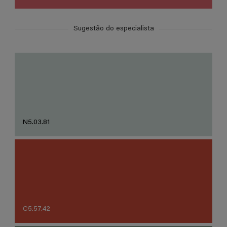
Sugestão do especialista
N5.03.81
C5.57.42