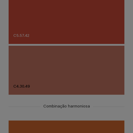
C5.57.42
C4.30.49
Combinação harmoniosa