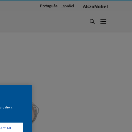
Português
Español
vigation,
ect All