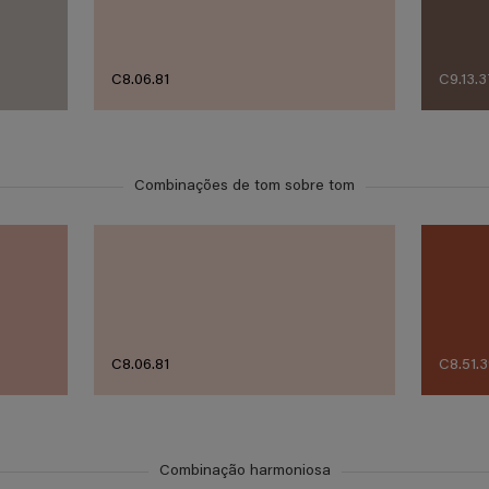
C8.06.81
C9.13.3
Combinações de tom sobre tom
C8.06.81
C8.51.
Combinação harmoniosa