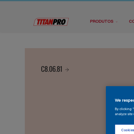
PRODUTOS
C
C8.06.81
We respec
By clicking 
analyze site 
Cookies