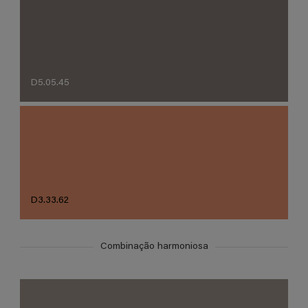
D5.05.45
D3.33.62
Combinação harmoniosa