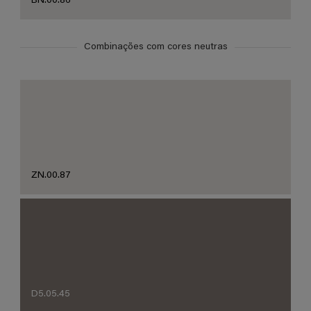
BN.00.86
Combinações com cores neutras
ZN.00.87
D5.05.45