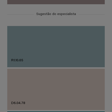
Sugestão do especialista
R1.10.65
D6.04.78