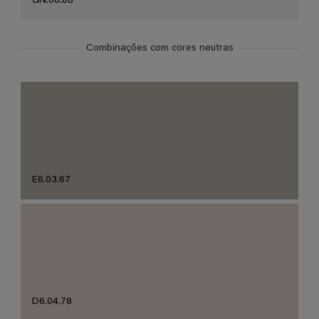
GN.00.88
Combinações com cores neutras
E6.03.67
D6.04.78