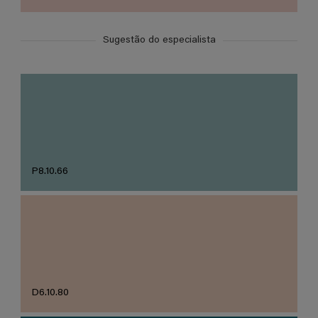
Sugestão do especialista
P8.10.66
D6.10.80