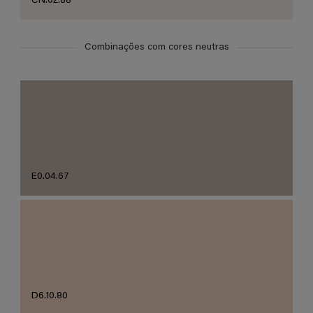
CN.02.88
Combinações com cores neutras
E0.04.67
D6.10.80