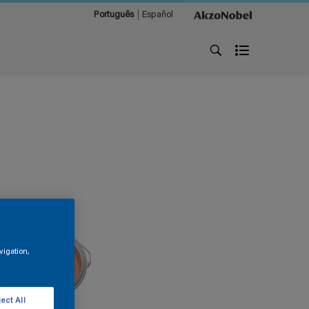
Português
Español
vigation,
ect All