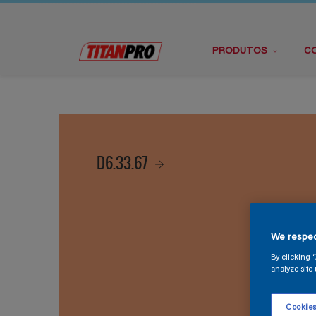
PRODUTOS
C
D6.33.67
We respec
By clicking 
analyze site 
Cookies