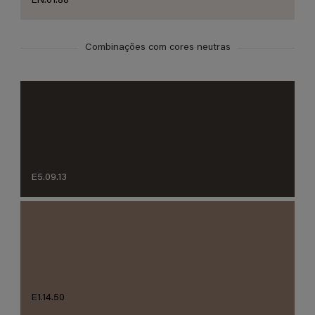
EN.01.88
Combinações com cores neutras
E5.09.13
E1.14.50