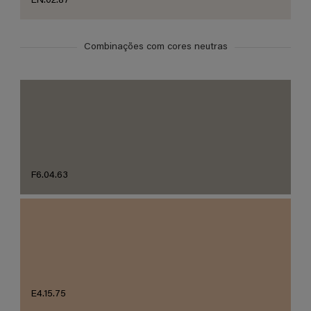
EN.02.87
Combinações com cores neutras
F6.04.63
E4.15.75