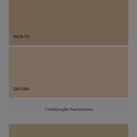
E4.15.75
E8.13.84
Combinação harmoniosa