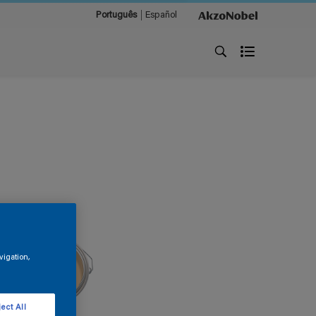
Português
Español
vigation,
ect All