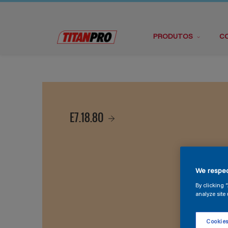
PRODUTOS
C
E7.18.80
We respec
By clicking 
analyze site 
Cookies