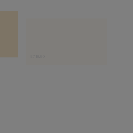
E7.18.80
D8.17.7
Sugestão do especialista