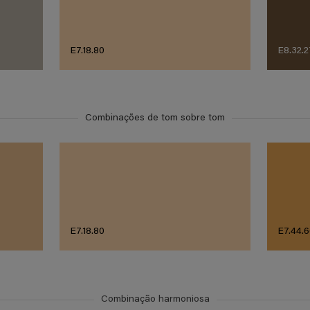
E7.18.80
E8.32.2
Combinações de tom sobre tom
E7.18.80
E7.44.
Combinação harmoniosa