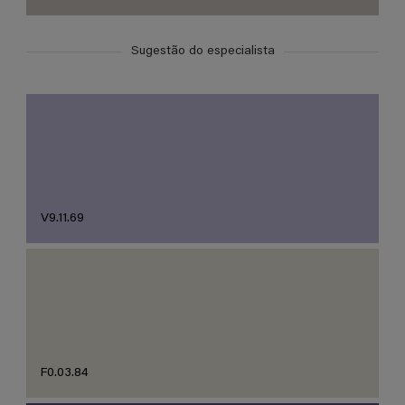
Sugestão do especialista
V9.11.69
F0.03.84