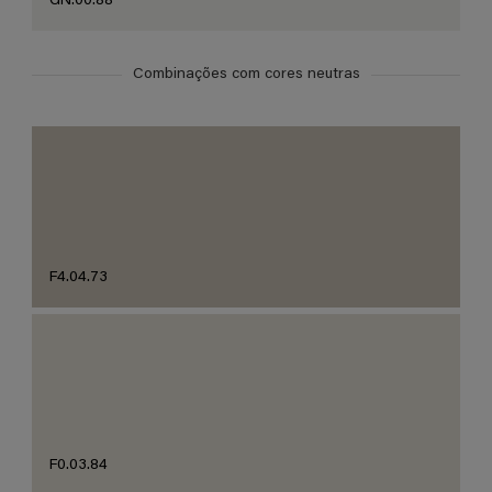
GN.00.88
Combinações com cores neutras
F4.04.73
F0.03.84