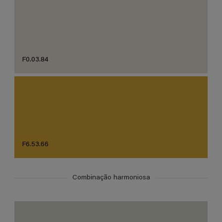
F0.03.84
F6.53.66
Combinação harmoniosa