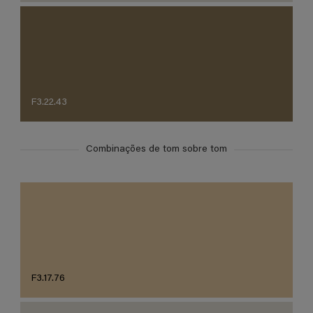
F3.22.43
Combinações de tom sobre tom
F3.17.76