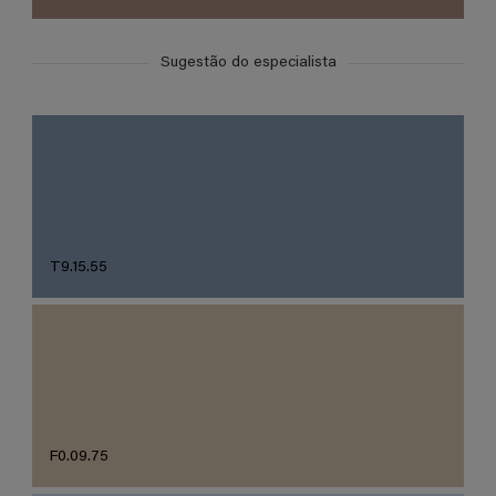
Sugestão do especialista
T9.15.55
F0.09.75