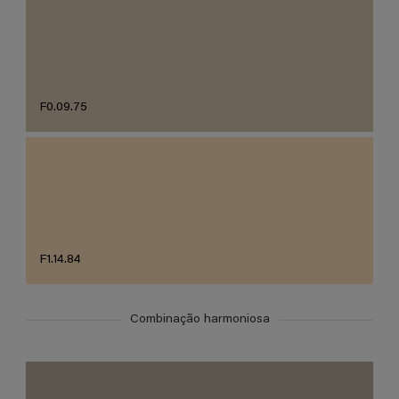
F0.09.75
F1.14.84
Combinação harmoniosa