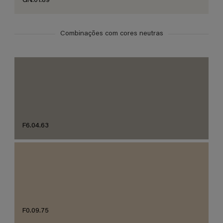
GN.01.89
Combinações com cores neutras
F6.04.63
F0.09.75