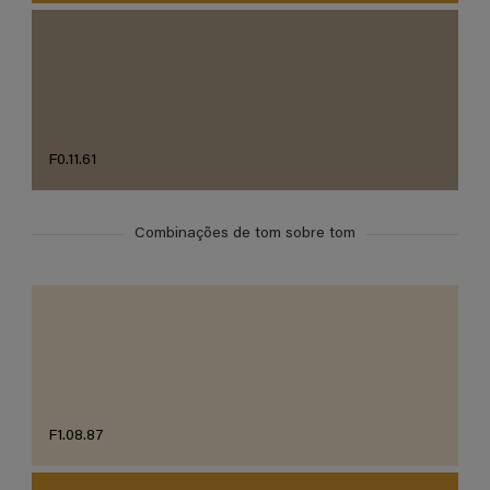
F0.11.61
Combinações de tom sobre tom
F1.08.87