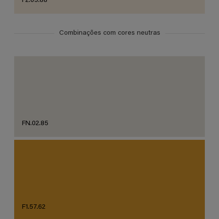
F2.05.88
Combinações com cores neutras
FN.02.85
F1.57.62