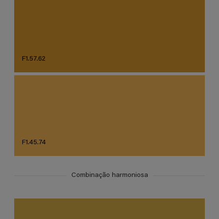
F1.57.62
F1.45.74
Combinação harmoniosa