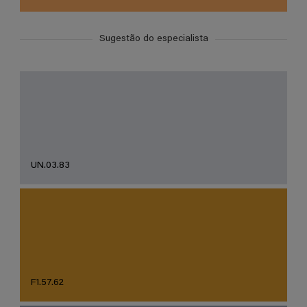
Sugestão do especialista
UN.03.83
F1.57.62