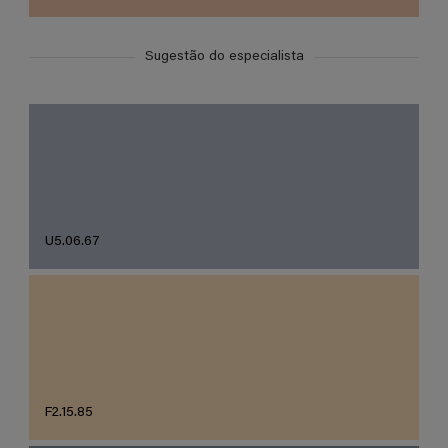
Sugestão do especialista
U5.06.67
F2.15.85