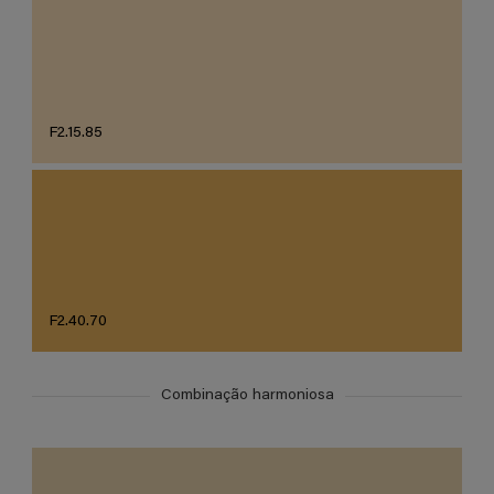
F2.15.85
F2.40.70
Combinação harmoniosa