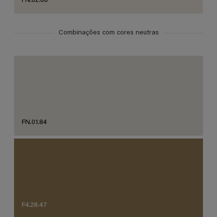
FN.02.88
Combinações com cores neutras
FN.01.84
F4.28.47