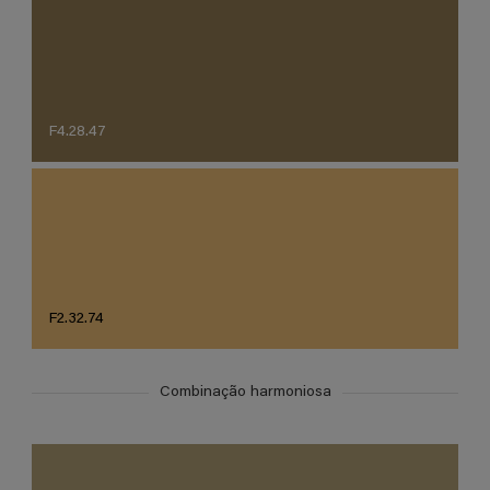
F4.28.47
F2.32.74
Combinação harmoniosa