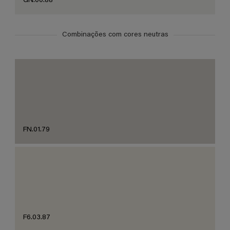
GN.00.88
Combinações com cores neutras
FN.01.79
F6.03.87