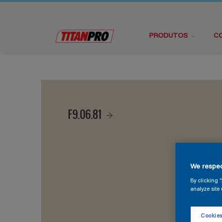
PRODUTOS
C
F9.06.81
We respec
By clicking 
analyze site 
Cookies