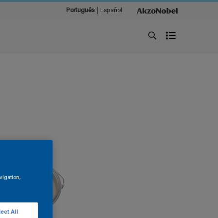
Português
Español
vigation,
ect All