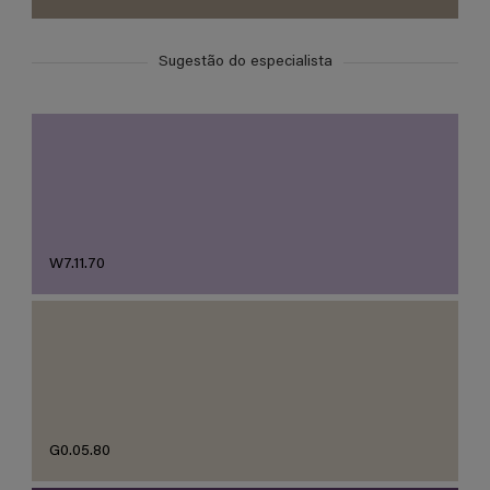
Sugestão do especialista
W7.11.70
G0.05.80