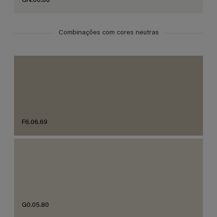
GN.00.88
Combinações com cores neutras
F6.06.69
G0.05.80