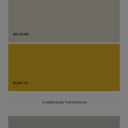
G0.05.80
F6.60.70
Combinação harmoniosa