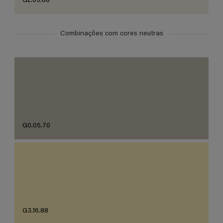
G2.03.88
Combinações com cores neutras
G0.05.70
G3.16.88