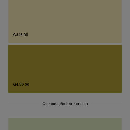
G3.16.88
G4.50.60
Combinação harmoniosa