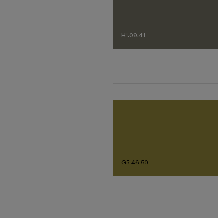
H1.09.41
G5.46.50