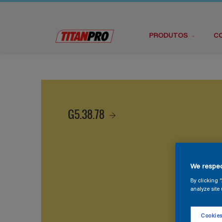
PRODUTOS
C
G5.38.78
We respec
By clicking 
analyze site 
Cookies