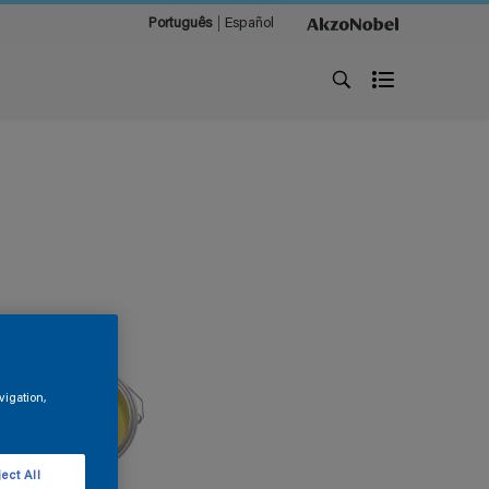
Português
Español
vigation,
ect All