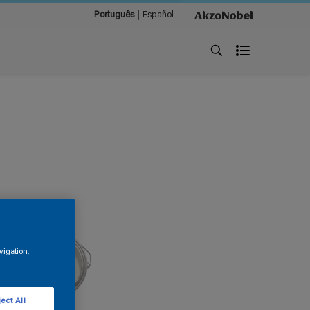
Português
Español
vigation,
ect All