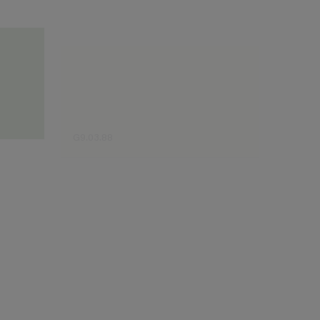
G9.03.88
F7.04.
Sugestão do especialista