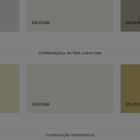
G9.03.88
G4.10.6
Combinações de tom sobre tom
G9.03.88
G5.31.
Combinação harmoniosa