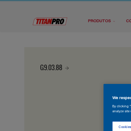
PRODUTOS
C
G9.03.88
We respec
By clicking 
analyze site 
Cookies