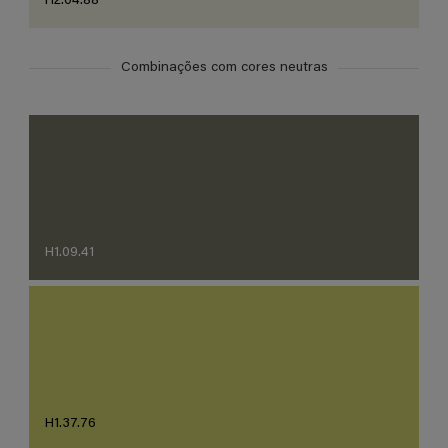
H2.04.88
Combinações com cores neutras
H1.09.41
H1.37.76