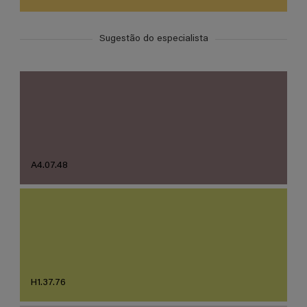
Sugestão do especialista
A4.07.48
H1.37.76