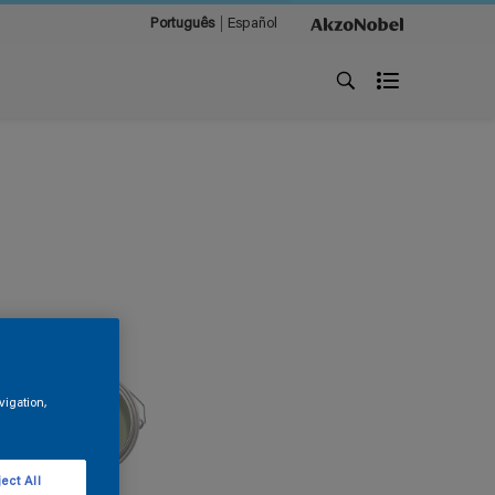
Português
Español
vigation,
ect All