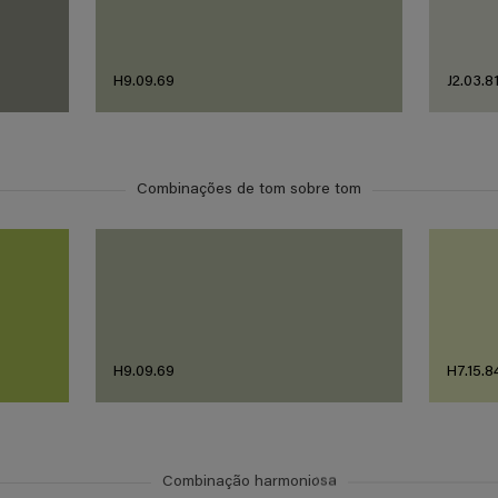
H9.09.69
J2.03.8
Combinações de tom sobre tom
H9.09.69
H7.15.8
Combinação harmoniosa