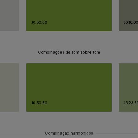
J0.50.60
J0.10.6
Combinações de tom sobre tom
J0.50.60
J3.23.6
Combinação harmoniosa