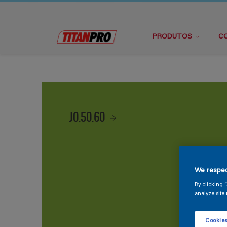
PRODUTOS
C
J0.50.60
We respec
By clicking 
analyze site 
Cookies