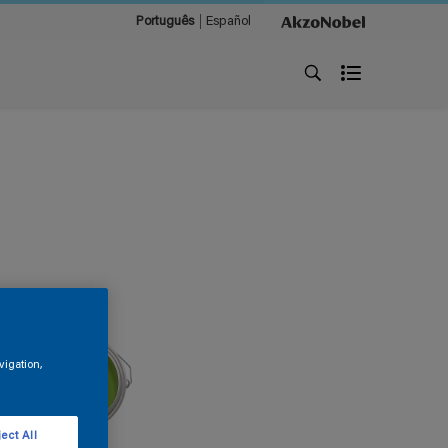
Português
Español
vigation,
ect All