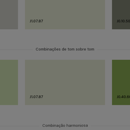
J1.07.87
J0.10.5
Combinações de tom sobre tom
J1.07.87
J0.40.6
Combinação harmoniosa