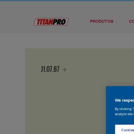
PRODUTOS
C
J1.07.87
We respec
By clicking 
analyze site 
Cookies