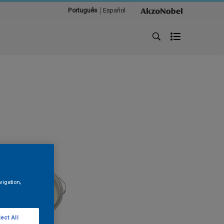
Português
Español
vigation,
ect All