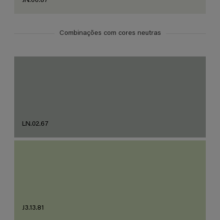
JN.00.87
Combinações com cores neutras
LN.02.67
J3.13.81