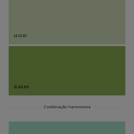
J3.13.81
J0.40.60
Combinação harmoniosa