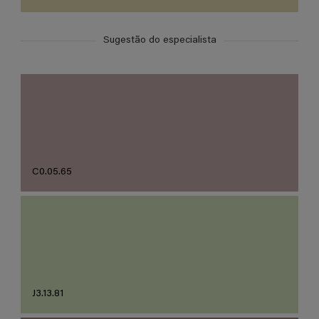
Sugestão do especialista
C0.05.65
J3.13.81