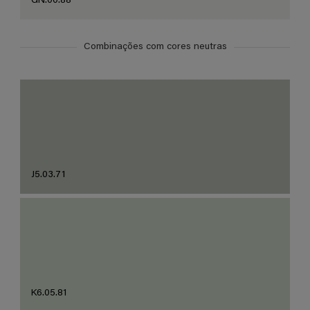
GN.00.88
Combinações com cores neutras
J5.03.71
K6.05.81