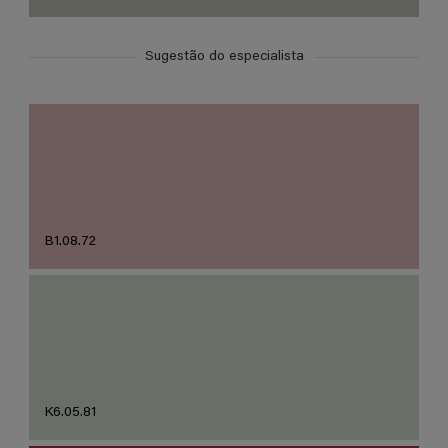
Sugestão do especialista
B1.08.72
K6.05.81