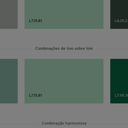
L7.15.81
L4.25.2
Combinações de tom sobre tom
L7.15.81
L7.50.3
Combinação harmoniosa