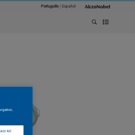
Português
Español
vigation,
ect All