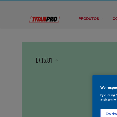
PRODUTOS
C
L7.15.81
We respec
By clicking 
analyze site 
Cookies