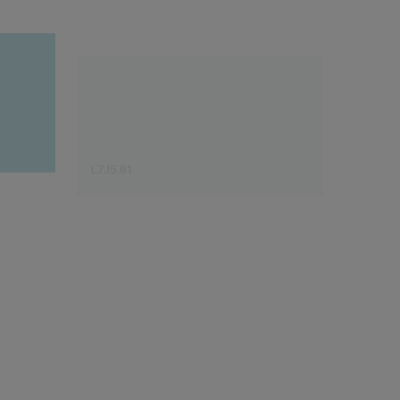
L7.15.81
H7.15.8
Sugestão do especialista