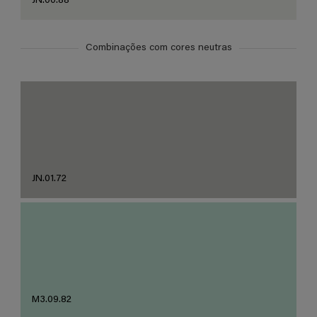
JN.00.88
Combinações com cores neutras
JN.01.72
M3.09.82