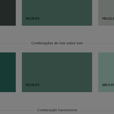
M3.19.53
NN.02.
Combinações de tom sobre tom
M3.19.53
M8.11.8
Combinação harmoniosa