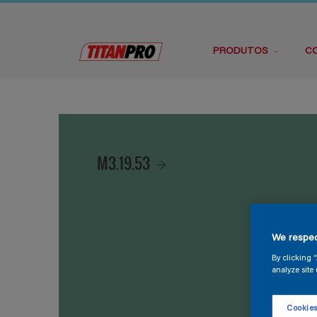
PRODUTOS
C
M3.19.53
We respec
By clicking 
analyze site 
Cookies