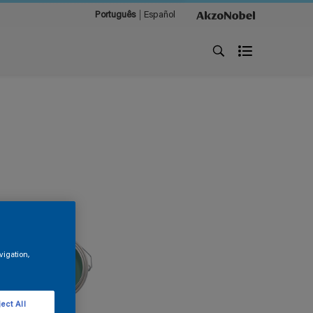
Português
Español
vigation,
ect All