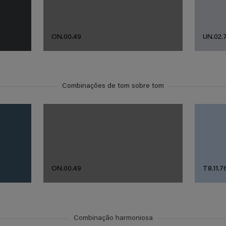
ON.00.49
UN.02.
Combinações de tom sobre tom
ON.00.49
T8.11.7
Combinação harmoniosa