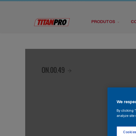
PRODUTOS
C
ON.00.49
We respec
By clicking 
analyze site 
Cookies