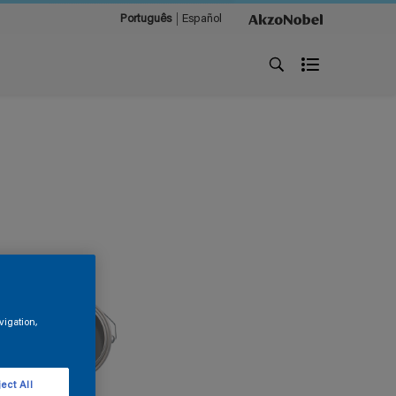
Português
Español
vigation,
ect All