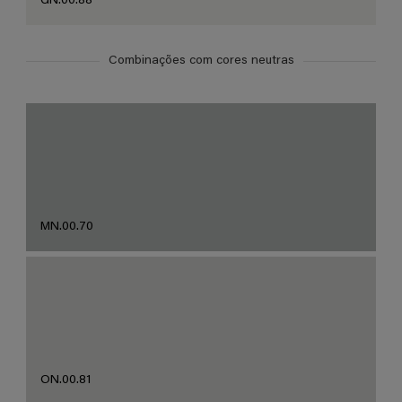
GN.00.88
Combinações com cores neutras
MN.00.70
ON.00.81