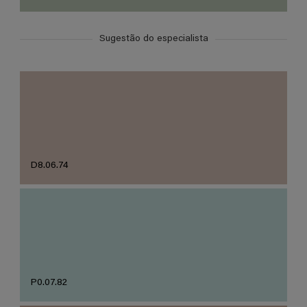
Sugestão do especialista
D8.06.74
P0.07.82