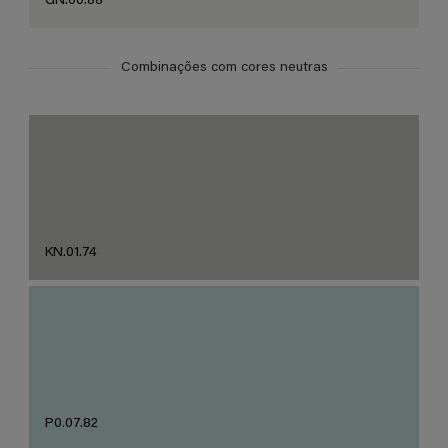
GN.00.88
Combinações com cores neutras
KN.01.74
P0.07.82