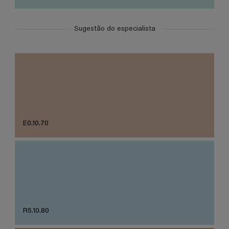
Sugestão do especialista
E0.10.70
R5.10.80