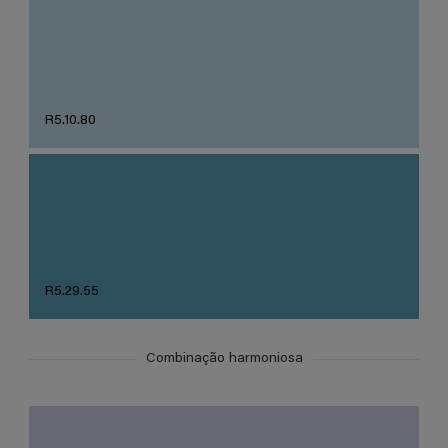
R5.10.80
R5.29.55
Combinação harmoniosa