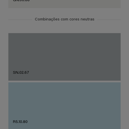
GN.00.88
Combinações com cores neutras
SN.02.67
R5.10.80