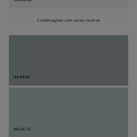
GN.00.88
Combinações com cores neutras
S4.04.62
R6.06.73