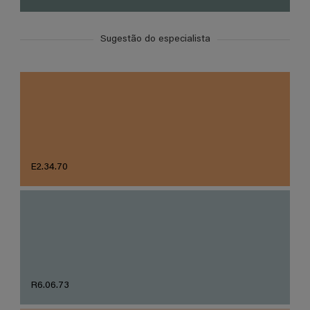
Sugestão do especialista
E2.34.70
R6.06.73