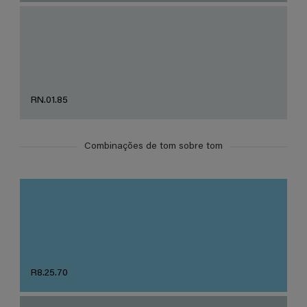
RN.01.85
Combinações de tom sobre tom
R8.25.70