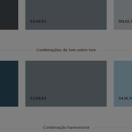
S3.09.53
SN.02.
Combinações de tom sobre tom
S3.09.53
S4.14.7
Combinação harmoniosa