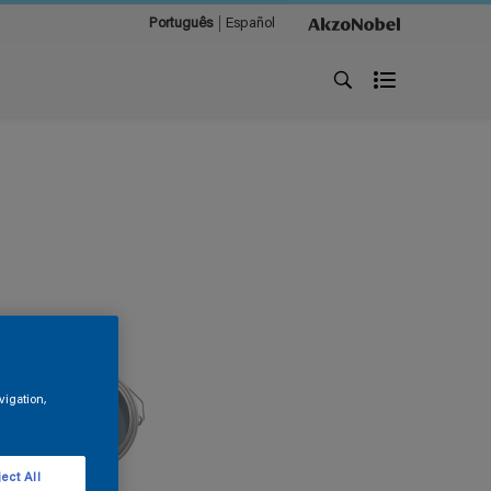
Português
Español
vigation,
ect All