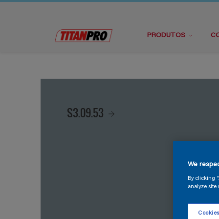
PRODUTOS
C
S3.09.53
We respec
By clicking 
analyze site 
Cookies