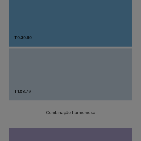
T0.30.60
T1.08.79
Combinação harmoniosa