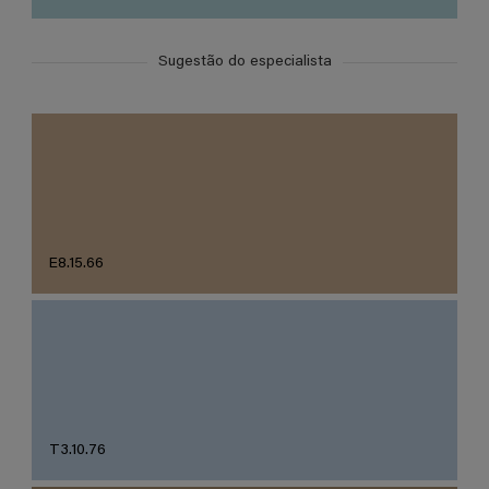
Sugestão do especialista
E8.15.66
T3.10.76