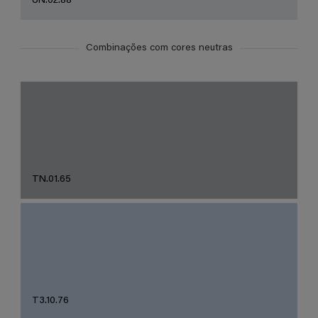
UN.02.88
Combinações com cores neutras
TN.01.65
T3.10.76