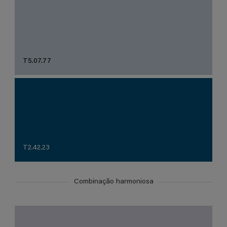
T5.07.77
T2.42.23
Combinação harmoniosa