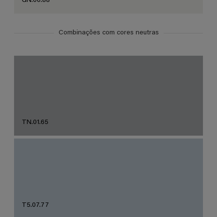
GN.00.88
Combinações com cores neutras
TN.01.65
T5.07.77