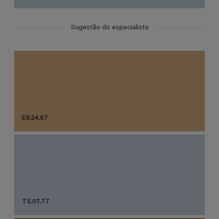
Sugestão do especialista
E9.24.67
T5.07.77