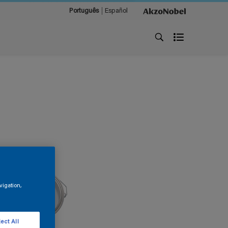
Português
Español
vigation,
ect All