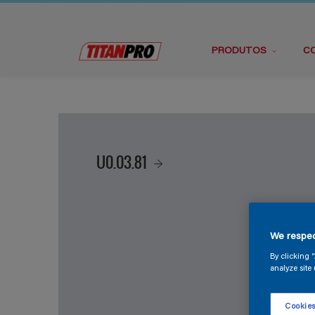
PRODUTOS
C
U0.03.81
We respec
By clicking 
analyze site 
Cookies